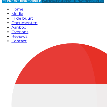
Plan een bezichtiging in
Breng een bod uit!
Waardebepaling
Home
Media
In de buurt
Documenten
Aanbod
Over ons
Reviews
Contact