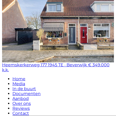
Heemskerkerweg 177
1945 TE · Beverwijk
€ 349.000
k.k.
Home
Media
In de buurt
Documenten
Aanbod
Over ons
Reviews
Contact