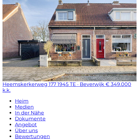
Heemskerkerweg 177
1945 TE · Beverwijk
€ 349.000
k.k.
Heim
Medien
In der Nähe
Dokumente
Angebot
Über uns
Bewertungen